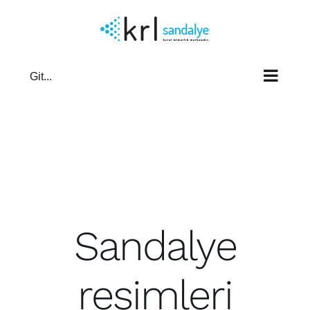
Skip
to
content
Git...
Sandalye
resimleri