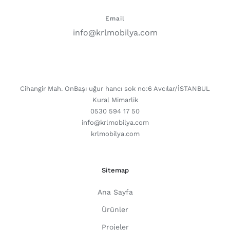
Email
info@krlmobilya.com
CONTACT DETAILS
Cihangir Mah. OnBaşı uğur hancı sok no:6 Avcılar/İSTANBUL
Kural Mimarlik
0530 594 17 50
info@krlmobilya.com
krlmobilya.com
Sitemap
Ana Sayfa
Ürünler
Projeler