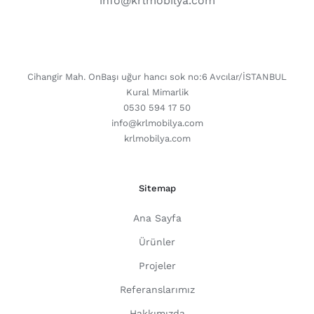
info@krlmobilya.com
CONTACT DETAILS
Cihangir Mah. OnBaşı uğur hancı sok no:6 Avcılar/İSTANBUL
Kural Mimarlik
0530 594 17 50
info@krlmobilya.com
krlmobilya.com
Sitemap
Ana Sayfa
Ürünler
Projeler
Referanslarımız
Hakkımızda