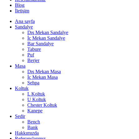
Blog
İletişim
Ana sayfa
Sandalye
Dış Mekan Sandalye
İç Mekan Sandalye
Bar Sandalye
Tabure
Puf
Berjer
Masa
Dış Mekan Masa
İç Mekan Masa
Sehpa
Koltuk
L Koltuk
U Koltuk
Chester Koltuk
Kanepe
Sedir
Bench
Bank
Hakkımızda
Referanslarımız