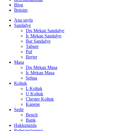
Blog
İletişim
Ana sayfa
Sandalye
Dış Mekan Sandalye
İç Mekan Sandalye
Bar Sandalye
Tabure
Puf
Berjer
Masa
Dış Mekan Masa
İç Mekan Masa
Sehpa
Koltuk
L Koltuk
U Koltuk
Chester Koltuk
Kanepe
Sedir
Bench
Bank
Hakkımızda
Referanslarımız