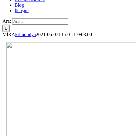
Blog
İletişim
Ara:
MİRA
krlmobilya
2021-06-07T15:01:17+03:00