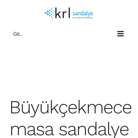
Skip
to
content
Git...
Büyükçekmece
masa sandalye